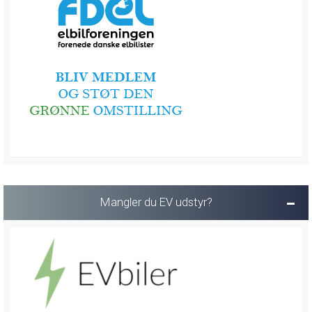
Mangler du EV udstyr?