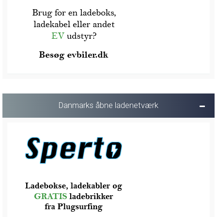
Danmarks åbne ladenetværk