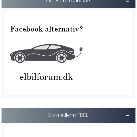
Elbil Forum Danmark
Bliv medlem i FDEL!