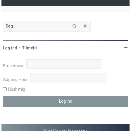
Søg
Avanceret søgning
Log ind
•
Tilmeld
Brugernavn:
Adgangskode:
Husk mig