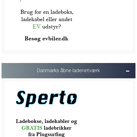
Danmarks åbne ladenetværk