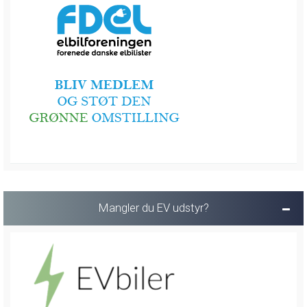
Mangler du EV udstyr?