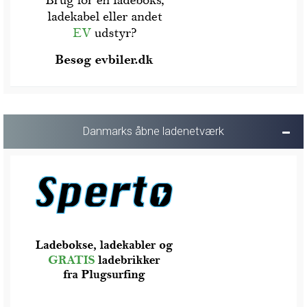
Danmarks åbne ladenetværk