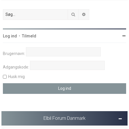
Søg
Avanceret søgning
Log ind
•
Tilmeld
Brugernavn:
Adgangskode:
Husk mig
Elbil Forum Danmark