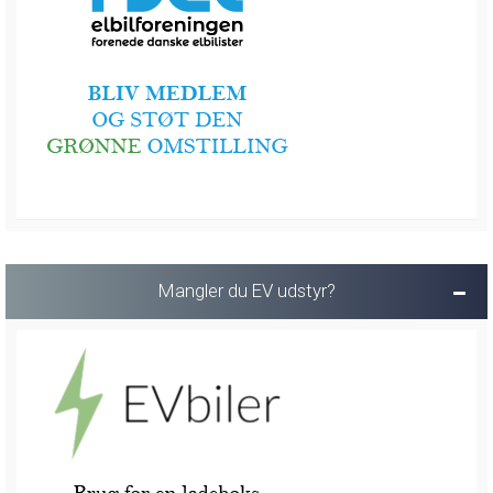
Mangler du EV udstyr?