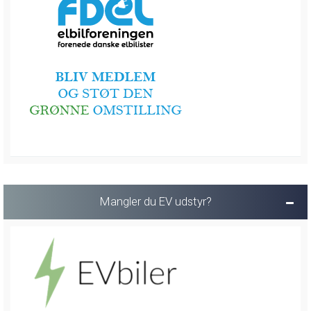
Mangler du EV udstyr?