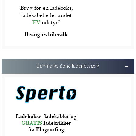
Danmarks åbne ladenetværk