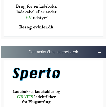
Danmarks åbne ladenetværk