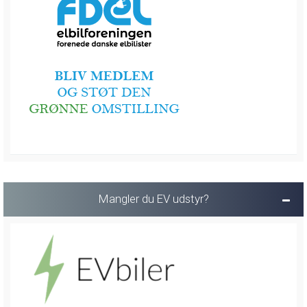
Mangler du EV udstyr?