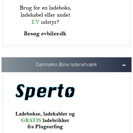
Danmarks åbne ladenetværk