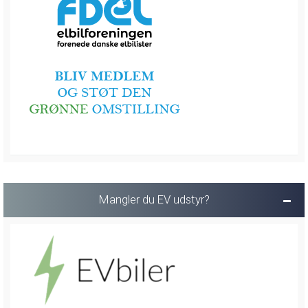
Mangler du EV udstyr?