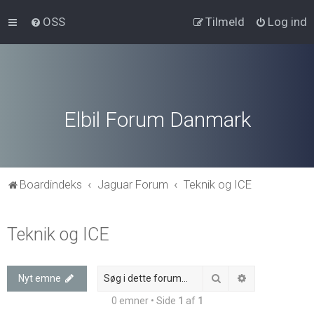
OSS
Tilmeld
Log ind
Elbil Forum Danmark
Boardindeks
Jaguar Forum
Teknik og ICE
Teknik og ICE
Søg
Avanceret søg
Nyt emne
0 emner • Side
1
af
1