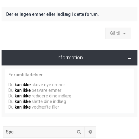
Der er ingen emner eller indlæg i dette forum.
Gå til
Information
Forumtilladelser
Du
kan ikke
skrive nye emner
Du
kan ikke
besvare emner
Du
kan ikke
redigere dine indlæg
Du
kan ikke
slette dine indlæg
Du
kan ikke
vedhæfte filer
Søg
Avanceret søgning