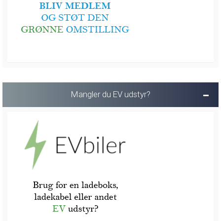
Mangler du EV udstyr?