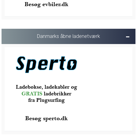
Danmarks åbne ladenetværk