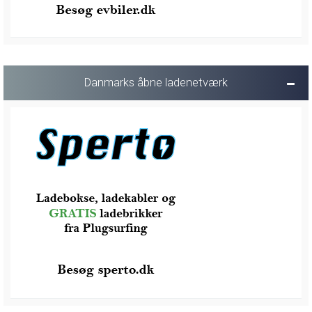
Danmarks åbne ladenetværk