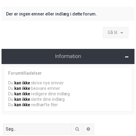
Der er ingen emner eller indlæg i dette forum.
Gå til
Information
Forumtilladelser
Du
kan ikke
skrive nye emner
Du
kan ikke
besvare emner
Du
kan ikke
redigere dine indlæg
Du
kan ikke
slette dine indlæg
Du
kan ikke
vedhæfte filer
Søg
Avanceret søgning