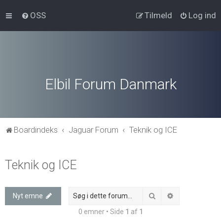
OSS
Tilmeld
Log ind
Elbil Forum Danmark
Boardindeks
Jaguar Forum
Teknik og ICE
Teknik og ICE
Søg
Avanceret søg
Nyt emne
0 emner • Side
1
af
1