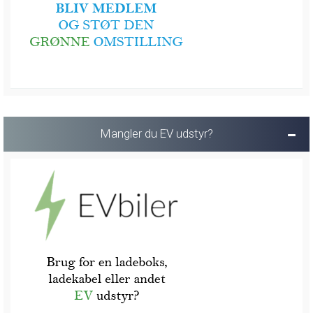
Mangler du EV udstyr?