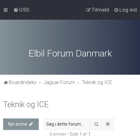
OSS
Tilmeld
Log ind
Elbil Forum Danmark
Boardindeks
Jaguar Forum
Teknik og ICE
Teknik og ICE
Søg
Avanceret søg
Nyt emne
0 emner • Side
1
af
1