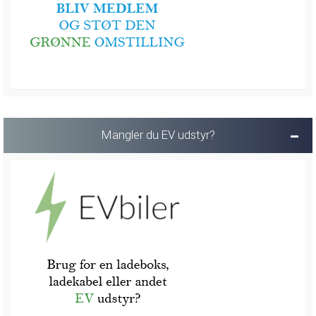
Mangler du EV udstyr?