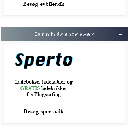
Danmarks åbne ladenetværk