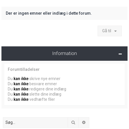
Der er ingen emner eller indlæg i dette forum.
Gå til
Information
Forumtilladelser
Du
kan ikke
skrive nye emner
Du
kan ikke
besvare emner
Du
kan ikke
redigere dine indlæg
Du
kan ikke
slette dine indlæg
Du
kan ikke
vedhæfte filer
Søg
Avanceret søgning