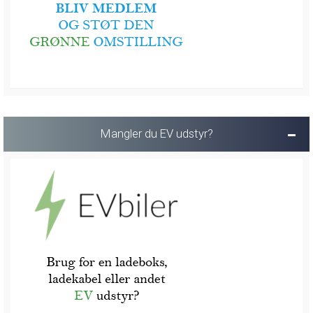
Mangler du EV udstyr?