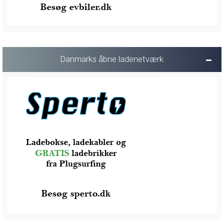
Danmarks åbne ladenetværk