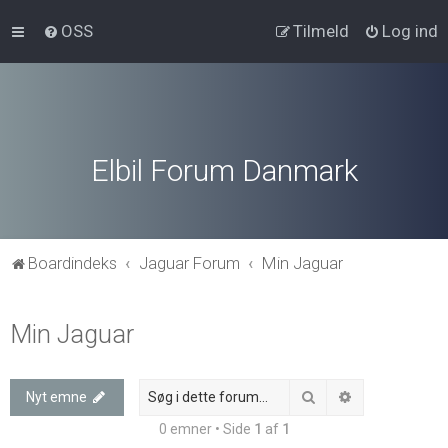
OSS
Tilmeld
Log ind
Elbil Forum Danmark
Boardindeks
Jaguar Forum
Min Jaguar
Min Jaguar
Søg
Avanceret søg
Nyt emne
0 emner • Side
1
af
1