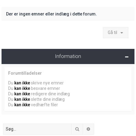
Der er ingen emner eller indlæg i dette forum.
Gå til
Information
Forumtilladelser
Du
kan ikke
skrive nye emner
Du
kan ikke
besvare emner
Du
kan ikke
redigere dine indlæg
Du
kan ikke
slette dine indlæg
Du
kan ikke
vedhæfte filer
Søg
Avanceret søgning