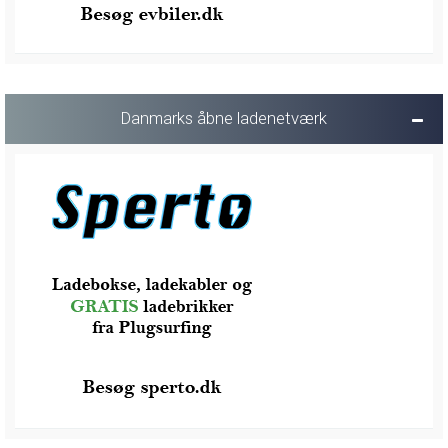
Danmarks åbne ladenetværk