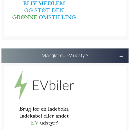
Mangler du EV udstyr?