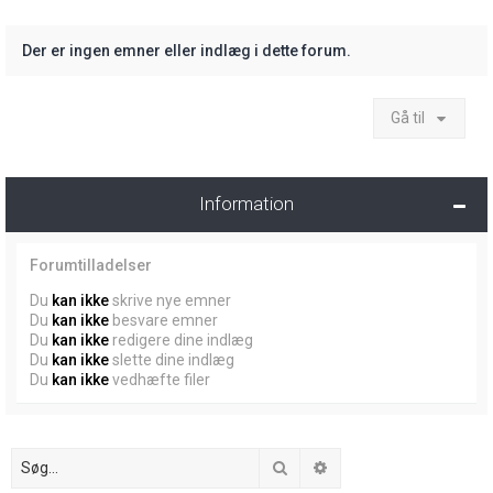
Der er ingen emner eller indlæg i dette forum.
Gå til
Information
Forumtilladelser
Du
kan ikke
skrive nye emner
Du
kan ikke
besvare emner
Du
kan ikke
redigere dine indlæg
Du
kan ikke
slette dine indlæg
Du
kan ikke
vedhæfte filer
Søg
Avanceret søgning