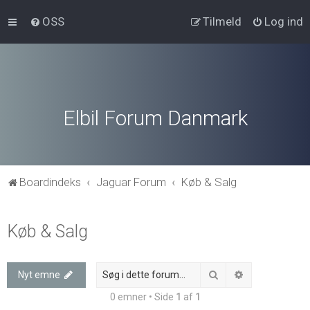
OSS
Tilmeld
Log ind
Elbil Forum Danmark
Boardindeks
Jaguar Forum
Køb & Salg
Køb & Salg
Søg
Avanceret søg
Nyt emne
0 emner • Side
1
af
1