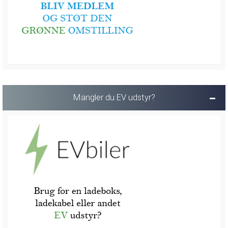
Mangler du EV udstyr?