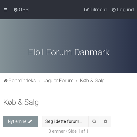
OSS
Tilmeld
Log ind
Elbil Forum Danmark
Boardindeks
Jaguar Forum
Køb & Salg
Køb & Salg
Søg
Avanceret søg
Nyt emne
0 emner • Side
1
af
1