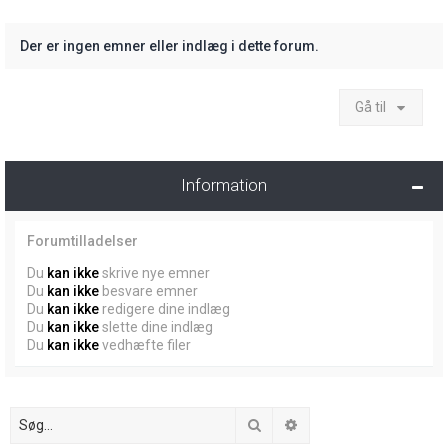
Der er ingen emner eller indlæg i dette forum.
Gå til
Information
Forumtilladelser
Du
kan ikke
skrive nye emner
Du
kan ikke
besvare emner
Du
kan ikke
redigere dine indlæg
Du
kan ikke
slette dine indlæg
Du
kan ikke
vedhæfte filer
Søg
Avanceret søgning