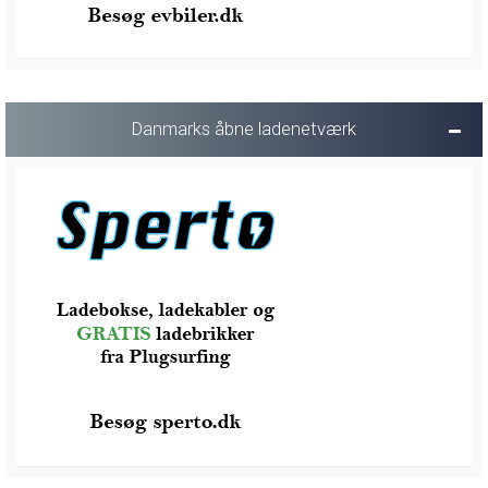
Danmarks åbne ladenetværk