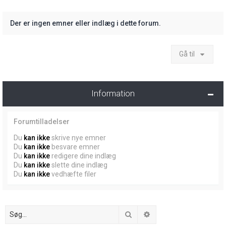
Der er ingen emner eller indlæg i dette forum.
Gå til
Information
Forumtilladelser
Du
kan ikke
skrive nye emner
Du
kan ikke
besvare emner
Du
kan ikke
redigere dine indlæg
Du
kan ikke
slette dine indlæg
Du
kan ikke
vedhæfte filer
Søg
Avanceret søgning