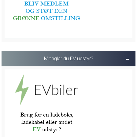
Mangler du EV udstyr?