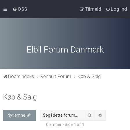
OSS
Tilmeld
Log ind
Elbil Forum Danmark
Boardindeks
Renault Forum
Køb & Salg
Køb & Salg
Søg
Avanceret søg
Nyt emne
0 emner • Side
1
af
1