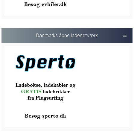
Danmarks åbne ladenetværk