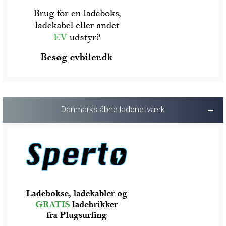
Danmarks åbne ladenetværk