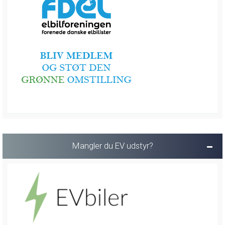
Mangler du EV udstyr?