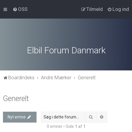
OSS
Tilmeld
Log ind
Elbil Forum Danmark
Boardindeks
Andre Mærker
Generelt
Generelt
Søg
Avanceret søg
Nyt emne
0 emner • Side
1
af
1