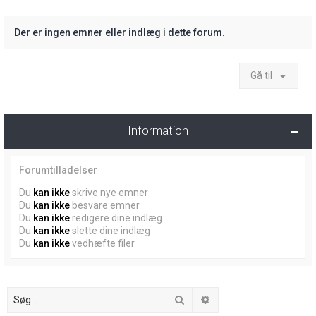
Der er ingen emner eller indlæg i dette forum.
Gå til
Information
Forumtilladelser
Du
kan ikke
skrive nye emner
Du
kan ikke
besvare emner
Du
kan ikke
redigere dine indlæg
Du
kan ikke
slette dine indlæg
Du
kan ikke
vedhæfte filer
Søg
Avanceret søgning