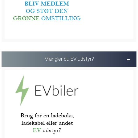
Mangler du EV udstyr?