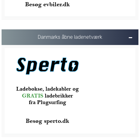
Danmarks åbne ladenetværk