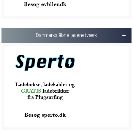
Danmarks åbne ladenetværk