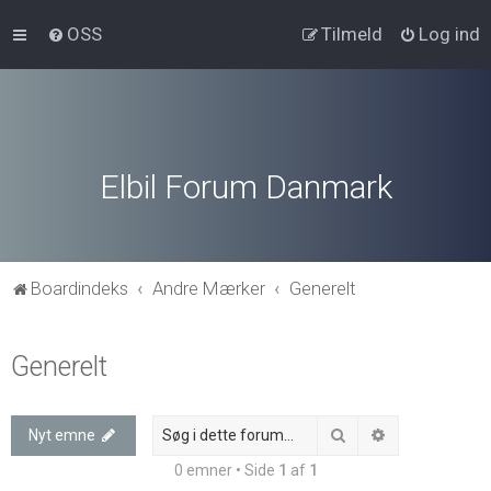
OSS
Tilmeld
Log ind
Elbil Forum Danmark
Boardindeks
Andre Mærker
Generelt
Generelt
Søg
Avanceret søg
Nyt emne
0 emner • Side
1
af
1