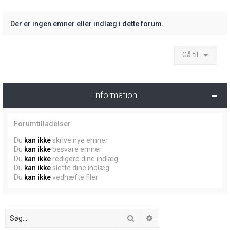
Der er ingen emner eller indlæg i dette forum.
Gå til
Information
Forumtilladelser
Du
kan ikke
skrive nye emner
Du
kan ikke
besvare emner
Du
kan ikke
redigere dine indlæg
Du
kan ikke
slette dine indlæg
Du
kan ikke
vedhæfte filer
Søg
Avanceret søgning