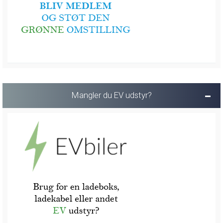
Mangler du EV udstyr?