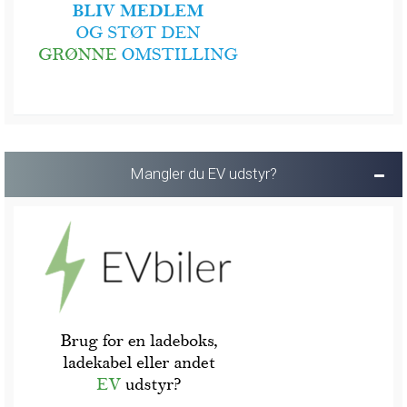
Mangler du EV udstyr?