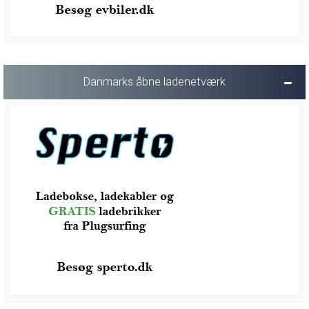
Danmarks åbne ladenetværk