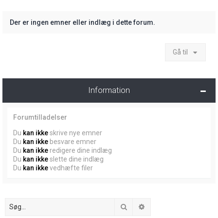
Der er ingen emner eller indlæg i dette forum.
Gå til
Information
Forumtilladelser
Du
kan ikke
skrive nye emner
Du
kan ikke
besvare emner
Du
kan ikke
redigere dine indlæg
Du
kan ikke
slette dine indlæg
Du
kan ikke
vedhæfte filer
Søg
Avanceret søgning