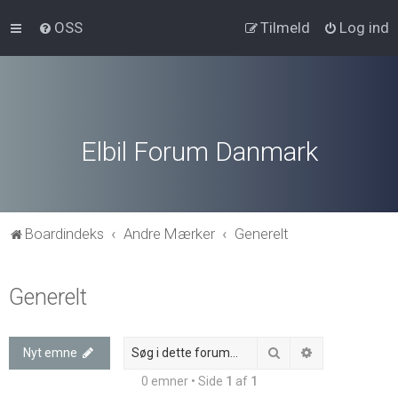
OSS
Tilmeld
Log ind
Elbil Forum Danmark
Boardindeks
Andre Mærker
Generelt
Generelt
Søg
Avanceret søg
Nyt emne
0 emner • Side
1
af
1