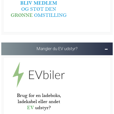
Mangler du EV udstyr?