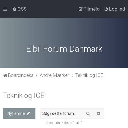
OSS
Tilmeld
Log ind
Elbil Forum Danmark
Boardindeks
Andre Mærker
Teknik og ICE
Teknik og ICE
Søg
Avanceret søg
Nyt emne
0 emner • Side
1
af
1