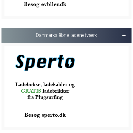
Danmarks åbne ladenetværk