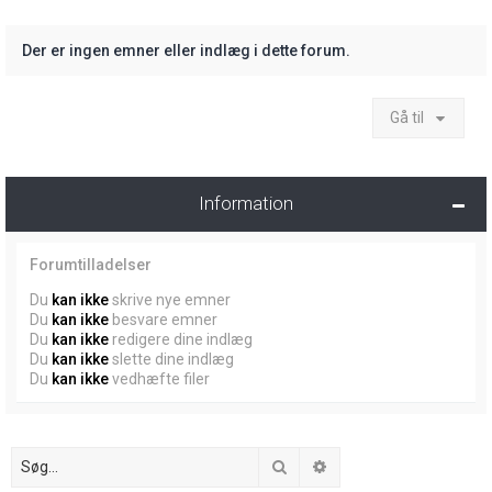
Der er ingen emner eller indlæg i dette forum.
Gå til
Information
Forumtilladelser
Du
kan ikke
skrive nye emner
Du
kan ikke
besvare emner
Du
kan ikke
redigere dine indlæg
Du
kan ikke
slette dine indlæg
Du
kan ikke
vedhæfte filer
Søg
Avanceret søgning