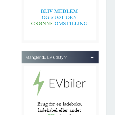
Mangler du EV udstyr?