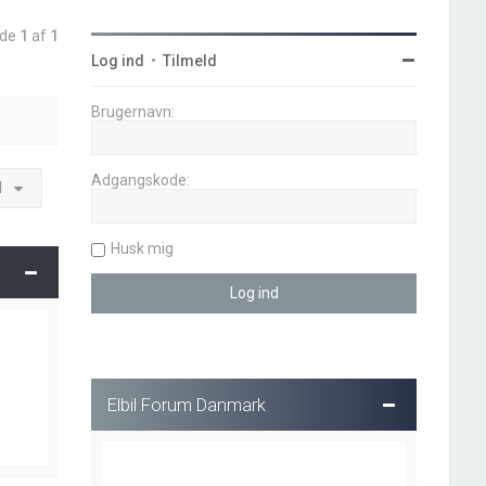
ide
1
af
1
Log ind
•
Tilmeld
Brugernavn:
Adgangskode:
l
Husk mig
Elbil Forum Danmark