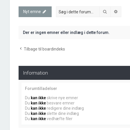
Søg
Avanc
Nyt emne
Der er ingen emner eller indlæg i dette forum.
Tilbage til boardindeks
Information
Forumtilladelser
Du
kan ikke
skrive nye emner
Du
kan ikke
besvare emner
Du
kan ikke
redigere dine indlæg
Du
kan ikke
slette dine indlæg
Du
kan ikke
vedhæfte filer