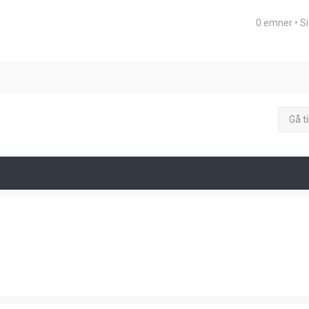
0 emner • S
eret søgning
Gå ti