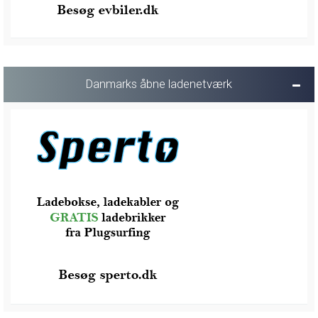
Danmarks åbne ladenetværk