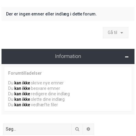
Der er ingen emner eller indlæg i dette forum.
Gå til
Information
Forumtilladelser
Du
kan ikke
skrive nye emner
Du
kan ikke
besvare emner
Du
kan ikke
redigere dine indlæg
Du
kan ikke
slette dine indlæg
Du
kan ikke
vedhæfte filer
Søg
Avanceret søgning