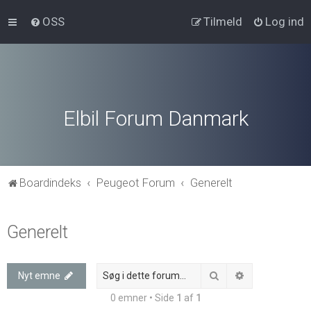
OSS
Tilmeld
Log ind
Elbil Forum Danmark
Boardindeks
Peugeot Forum
Generelt
Generelt
Søg
Avanceret søg
Nyt emne
0 emner • Side
1
af
1