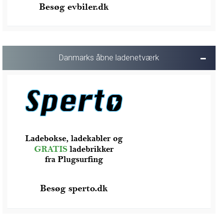
Danmarks åbne ladenetværk