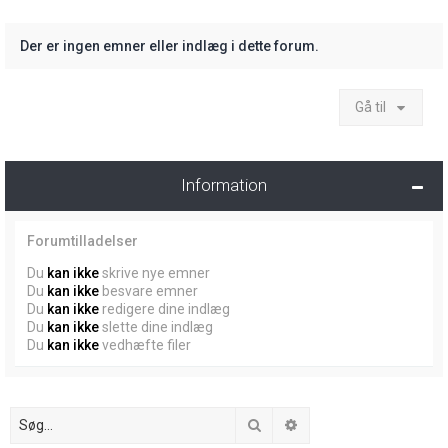
Der er ingen emner eller indlæg i dette forum.
Gå til
Information
Forumtilladelser
Du
kan ikke
skrive nye emner
Du
kan ikke
besvare emner
Du
kan ikke
redigere dine indlæg
Du
kan ikke
slette dine indlæg
Du
kan ikke
vedhæfte filer
Søg
Avanceret søgning