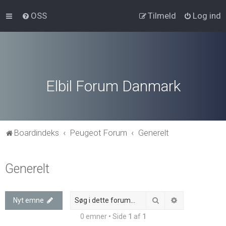
OSS
Tilmeld
Log ind
Elbil Forum Danmark
Boardindeks
Peugeot Forum
Generelt
Generelt
Søg
Avanceret søg
Nyt emne
0 emner • Side
1
af
1