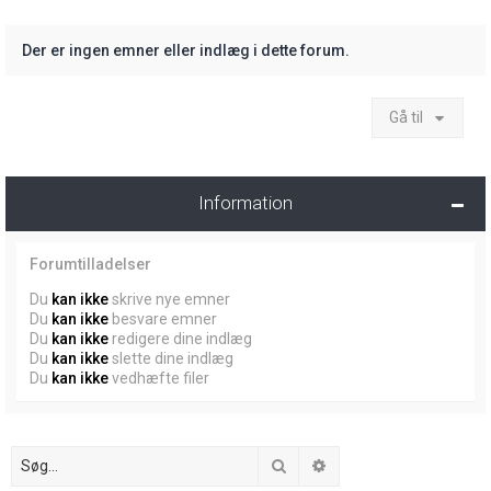
Der er ingen emner eller indlæg i dette forum.
Gå til
Information
Forumtilladelser
Du
kan ikke
skrive nye emner
Du
kan ikke
besvare emner
Du
kan ikke
redigere dine indlæg
Du
kan ikke
slette dine indlæg
Du
kan ikke
vedhæfte filer
Søg
Avanceret søgning