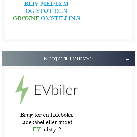
Mangler du EV udstyr?