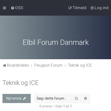
OSS
Tilmeld
Log ind
Elbil Forum Danmark
Boardindeks
Peugeot Forum
Teknik og ICE
Teknik og ICE
Søg
Avanceret søg
Nyt emne
0 emner • Side
1
af
1