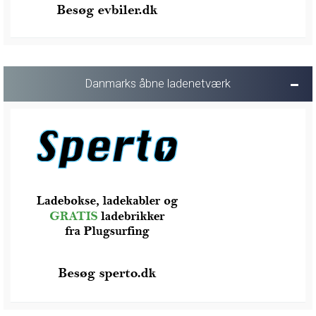
Danmarks åbne ladenetværk