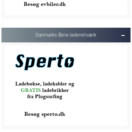
Danmarks åbne ladenetværk