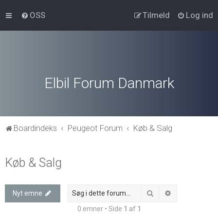
OSS
Tilmeld
Log ind
Elbil Forum Danmark
Boardindeks
Peugeot Forum
Køb & Salg
Køb & Salg
Søg
Avanceret søg
Nyt emne
0 emner • Side
1
af
1