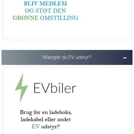
Mangler du EV udstyr?