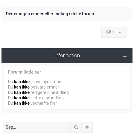
Der er ingen emner eller indlæg i dette forum.
Gå til
Information
Forumtilladelser
Du
kan ikke
skrive nye emner
Du
kan ikke
besvare emner
Du
kan ikke
redigere dine indlæg
Du
kan ikke
slette dine indlæg
Du
kan ikke
vedhæfte filer
Søg
Avanceret søgning